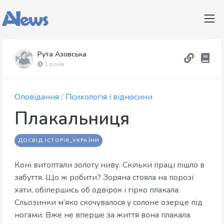
Рута Азовська
1 років
Оповідання
/
Психологія і відносини
Плакальниця
ДОСВІД ІСТОРІЯ_УКРАЇНИ
Коні витоптали золоту ниву. Скільки праці пішло в
забуття. Що ж робити? Зоряна стояла на порозі
хати, обіпершись об одвірок і гірко плакала.
Сльозинки м’яко скочувалося у солоне озерце під
ногами. Вже не вперше за життя вона плакала.