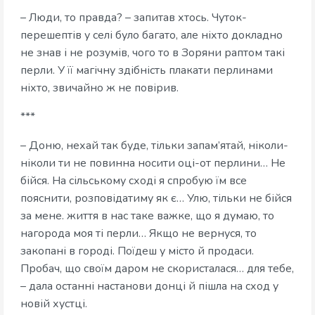
– Люди, то правда? – запитав хтось. Чуток-
перешептів у селі було багато, але ніхто докладно
не знав і не розумів, чого то в Зоряни раптом такі
перли. У її магічну здібність плакати перлинами
ніхто, звичайно ж не повірив.
***
– Доню, нехай так буде, тільки запам’ятай, ніколи-
ніколи ти не повинна носити оці-от перлини… Не
бійся. На сільському сході я спробую їм все
пояснити, розповідатиму як є… Улю, тільки не бійся
за мене. життя в нас таке важке, що я думаю, то
нагорода моя ті перли… Якщо не вернуся, то
закопані в городі. Поїдеш у місто й продаси.
Пробач, що своїм даром не скористалася… для тебе,
– дала останні настанови донці й пішла на сход у
новій хустці.