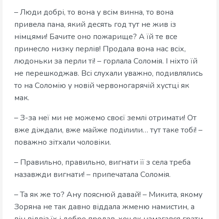
– Люди добрі, то вона у всім винна, то вона
привела пана, який десять год тут не жив із
німцями! Бачите оно пожарище? А їй те все
принесло низку перлів! Продала вона нас всіх,
людоньки за перли ті! – горлала Соломія. І ніхто їй
не перешкоджав. Всі слухали уважно, подивлялись
то на Соломію у новій червоногарячій хустці як
мак.
– З-за неї ми не можемо своєї землі отримати! От
вже діждали, вже майже поділили… тут таке тобі! –
поважно зітхали чоловіки.
– Правильно, правильно, вигнати її з села треба
назавжди вигнати! – припечатала Соломія.
– Та як же то? Ану пояснюй давай! – Микита, якому
Зоряна не так давно віддала жменю намистин, а