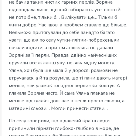
не бачив таких чистих гарних перлів. Зоряна
відповідала лише, що хай забирають усе, воно їй
не потрібне, тільки б… Вилікувати це… Тільки б
жити добре. Час ішов, а проблем ставало ще більше.
Вельможі притягували до себе занадто багато
уваги, що аж по селу чутки-плітки-побрехеньки
почали ходити, а при тім анішеляга не давали
Зоряні за її перли. Правда, двійко найчесніших
вручили все ж жінці яку-не-яку мідну монету.
Уляна, хоч була ще мала й у дорослі розмови не
втручалася, а й та розуміла, що ті пани дають матері
менше, ніж уламок тої одної перлинки коштує. А
плакала Зоряна часто. Й сама Уляна плакала не
менше від тяжкої долі, але в неї ж просто сльози, а
материні сльози… Могли принести статки…
По селу говорили, що в далекій країні люди
припинили пірнати глибоко-глибоко в море, де