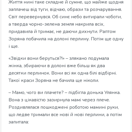
Життя нині таке складне й сумне, що майже щодня
заплачеш від туги, відчаю, образи та розчарування.
Світ перевернувся. Об синє небо витирали чоботи,
а тверда чорно-зелена земля накрила всіх,
придавила й тримає, не даючи дихнути. Раптом
Зоряна побачила на долоні перлину. Потім ще одну
і ще.
«Звідки вони беруться?!» – злякано подумала
жінка, збираючи в долоні вже більш як два
десятки перлинок. Вони всі як одна білі відбірні.
Такої краси Зоряна не бачила ще ніколи.
– Мамо, чого ви плачете? – підбігла донька Улянка.
Вона з цікавістю зазирнула мамі через плече.
Роздивлялася пошкоджені роботою мамині руки,
що ледве тримали все нові й нові перлини, а потім
запитала: