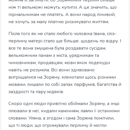
можна й загинути, бо Зоряниних перлин більше
ніж ті вельможі можуть купити. А це значить, що
пірнальникам не платять. А вони народ лінивий,
не хочуть за малу платню ризикувати життям.
Після того як не стало любого чоловіка Івана, сліз-
перлину матері стало ще більше. щодень по відру. І
все те вона змушена була роздавати сусідам,
вельможним панам з міста, урядникам та
чиновникам, продавцям, мови яких подекуди
навіть не розуміла. Всі вони здивовано
витріщалися на Зоряну, клекотали щось різними
мовами, лишали по собі запах парфумів, багатства й
заздрості та пару мідяків.
Скоро одні люди привітно обіймали Зоряну, а інші
плювали в неї, кидали камінням, лаяли її останніми
словами. Уляна, а згодом і сама Зоряна помітили,
що ті люди, що отримували перлину й могли