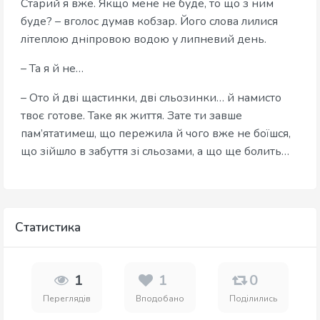
Старий я вже. Якщо мене не буде, то що з ним
буде? – вголос думав кобзар. Його слова лилися
літеплою дніпровою водою у липневий день.
– Та я й не…
– Ото й дві щастинки, дві сльозинки… й намисто
твоє готове. Таке як життя. Зате ти завше
пам’ятатимеш, що пережила й чого вже не боїшся,
що зійшло в забуття зі сльозами, а що ще болить…
Статистика
1
1
0
Переглядів
Вподобано
Поділились