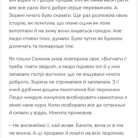
він відвіз їх і добре продав, хоч як намагався грати,
але все одно його добре серце переважило. А
Зоряні нічого було сказати. Ще раз розповіла свою
історію, як помітила, що плаче оцим як поле
витоптали й на зиму вони лишаться голодні. Але
люди стояли тихо, думали. Було чутно як бджоли
дзижчать та пожарище тліє.
Як тільки Соломія знов повторила своє: «Вигнати її
треба, гнати звідси!», а люди підняли очі й у них
запалали гострі вогники, що не віщували нічого
доброго, Зоряна не стрималася й заплакала. З її
очей дрібним дощем покотилися білі перлинки.
Люди чимдуж кинулися визбирувати намистини з
землі наче кури. Коли позбирали все до останньої
й склали у відро, Микита промовив:
– Не виганяймо її, хай живе. Бачите, вона ні в чім
не винна. А ці продамо й кошти на всіх поділимо.