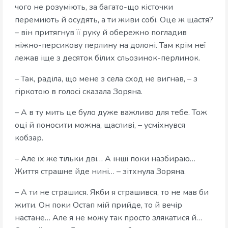
чого не розуміють, за багато-що кісточки
перемиють й осудять, а ти живи собі. Оце ж щастя?
– він притягнув її руку й обережно погладив
ніжно-персикову перлину на долоні. Там крім неї
лежав іще з десяток білих сльозинок-перлинок.
– Так, раділа, що мене з села сход не вигнав, – з
гіркотою в голосі сказала Зоряна.
– А в ту мить це було дуже важливо для тебе. Тож
оці й поносити можна, щасливі, – усміхнувся
кобзар.
– Але їх же тільки дві… А інші поки назбираю…
Життя страшне йде нині… – зітхнула Зоряна.
– А ти не страшися. Якби я страшився, то не мав би
жити. Он поки Остап мій прийде, то й вечір
настане… Але я не можу так просто злякатися й…