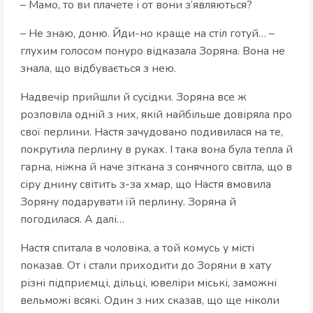
– Мамо, то ви плачете і от вони з’являються?
– Не знаю, доню. Йди-но краще на стіл готуй… –
глухим голосом понуро відказала Зоряна. Вона не
знала, що відбувається з нею.
Надвечір прийшли й сусідки. Зоряна все ж
розповіла одній з них, якій найбільше довіряла про
свої перлини. Настя зачудовано подивилася на те,
покрутила перлину в руках. І така вона була тепла й
гарна, ніжна й наче зіткана з сонячного світла, що в
сіру днину світить з-за хмар, що Настя вмовила
Зоряну подарувати їй перлину. Зоряна й
погодилася. А далі…
Настя спитала в чоловіка, а той комусь у місті
показав. От і стали приходити до Зоряни в хату
різні підприємці, дільці, ювеліри міські, заможні
вельможі всякі. Один з них сказав, що ще ніколи