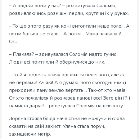
– А звідки вони у вас? – розпитувала Соломія,
роздивляючись розкішні перли, крутячи їх у руках.
– То ще з того разу як коні витоптали наше поле… А
потім батька не стало… А потім… Мама плакала й…
От…
– Плакала? – здивувалася Соломія надто гучно.
Люди всі притихли й обернулися до них.
– То й я щодень плачу від життя нелегкого, але ж
не перлами! Ач які! А я думаю, чого сьогодні німці
приходили пану землю вертать… Так-от хто навів!
От хто пожалівся й розказав панові все! Зате він їй і
намиста дарує! – репетувала Соломія на всю хату.
Зоряна стояла бліда наче стіна не можучи й слова
сказати на свій захист. Уляна стала поруч,
захищаючи матір.