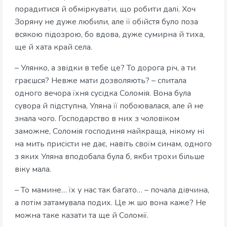
порадитися й обміркувати, що робити далі. Хоч
Зоряну не дуже любили, але її обійстя було поза
всякою підозрою, бо вдова, дуже сумирна й тиха,
ще й хата край села.
– Улянко, а звідки в тебе це? То дорога річ, а ти
граєшся? Невже мати дозволяють? – спитала
одного вечора їхня сусідка Соломія. Вона була
сувора й підступна, Уляна її побоювалася, але й не
знала чого. Господарство в них з чоловіком
заможне, Соломія господиня найкраща, нікому ні
на мить присісти не дає, навіть своїм синам, одного
з яких Уляна вподобала була б, якби трохи більше
віку мала.
– То мамине… їх у нас так багато… – почала дівчина,
а потім затамувала подих. Це ж шо вона каже? Не
можна таке казати та ще й Соломії.