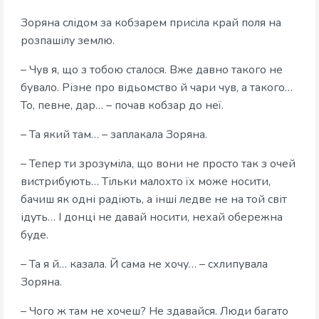
Зоряна слідом за кобзарем присіла край поля на
розпашілу землю.
– Чув я, що з тобою сталося. Вже давно такого не
бувало. Різне про відьомство й чари чув, а такого…
То, певне, дар… – почав кобзар до неї.
– Та який там… – заплакала Зоряна.
– Тепер ти зрозуміла, що вони не просто так з очей
вистрибують… Тільки малохто їх може носити,
бачиш як одні радіють, а інші ледве не на той світ
ідуть… І донці не давай носити, нехай обережна
буде.
– Та я й… казала. Й сама не хочу… – схлипувала
Зоряна.
– Чого ж там не хочеш? Не здавайся. Люди багато