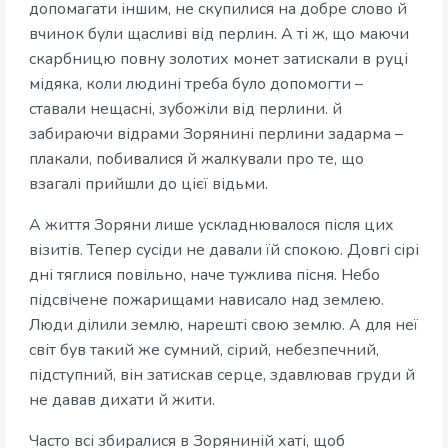
допомагати іншим, не скупилися на добре слово й
вчинок були щасливі від перлин. А ті ж, що маючи
скарбницю повну золотих монет затискали в руці
мідяка, коли людині треба було допомогти –
ставали нещасні, зубожіли від перлини. й
забираючи відрами Зорянині перлини задарма –
плакали, побивалися й жалкували про те, що
взагалі прийшли до цієї відьми.
А життя Зоряни лише ускладнювалося після цих
візитів. Тепер сусіди не давали їй спокою. Довгі сірі
дні тяглися повільно, наче тужлива пісня. Небо
підсвічене пожарищами нависало над землею.
Люди ділили землю, нарешті свою землю. А для неї
світ був такий же сумний, сірий, небезпечний,
підступний, він затискав серце, здавлював груди й
не давав дихати й жити.
Часто всі збиралися в Зоряниній хаті, щоб