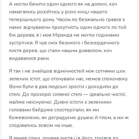
А могли бачити один одного як на долоні, хоч
намагались розійтись у різні кінці нашого
теперішнього дому. Часом ліс безжально грався з
нами: відчуваючи присутність один одного по той
бік дерева, я і моя Міранда не могли годинами
зустрітися. Я чув сміх безокого і безсердечного
листя дерев, що стали нашим дияволом, хоч
видавалися раєм.
Я так і не знайшов відмінностей між сотнями цих
зелених істот, що оточували нас, немов споконвіку.
Вони були в два людські зрости і доходили до
стелі. До прозорої скляної стелі — ідеально чистої,
майже неіснуючої. Дивні істоти з зеленими
головами байдуже спостерігали, як ми
божеволіємо, як деградуємо душею й тілом, а ми ж
сподівались зовсім на інше.
Я ламав гілки, зривав листя і їв його, труївся до