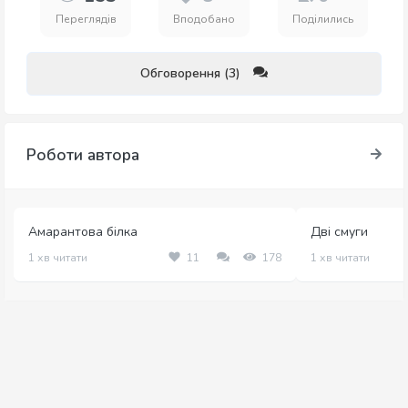
Переглядів
Вподобано
Поділились
Обговорення (3)
Роботи автора
Амарантова білка
Дві смуги
1 хв читати
11
178
1 хв читати