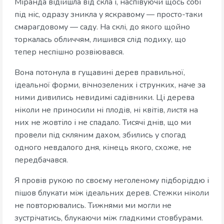
Міранда відійшла від скла і, наспівуючи щось собі
під ніс, одразу зникла у яскравому — просто-таки
смарагдовому — саду. На склі, до якого щойно
торкалась обличчям, лишився слід подиху, що
тепер неспішно розвіювався.
Вона потонула в гущавині дерев правильної,
ідеальної форми, вічнозелених і струнких, наче за
ними дивились невидимі садівники. Ці дерева
ніколи не приносили ні плодів, ні квітів, листя на
них не жовтіло і не спадало. Тисячі днів, що ми
провели під скляним дахом, збились у спогад
одного невдалого дня, кінець якого, схоже, не
передбачався.
Я провів рукою по своєму неголеному підборіддю і
пішов блукати між ідеальних дерев. Стежки ніколи
не повторювались. Тижнями ми могли не
зустрічатись, блукаючи між гладкими стовбурами.