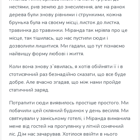
нестями, рив землю до знесилення, але на ранок
дерева були знову рівними і стрункими, кожна
брунька була на своєму місці, листок до листка,
травинка до травинки. Міранда так мріяла про це
місце, так тішилась, що нас пустили сюди і
дозволили лишитися. Ми гадали, що тут пізнаємо
найвищу форму любові і життя.
Коли вона знову з`явилась, я хотів обійняти її і в
стотисячний раз безнадійно сказати, що все буде
добре. Але вчасно згадав, що між нами пройде
статичний заряд.
Потрапити сюди виявилось простіше простого. Ми
побачили цей скляний будинок у день весілля. Ми
святкували у заміському готелі, і Міранда виманила
мене від гостей на прогулянку у літній сонячний
ліс. Дім нас зачарував. Хотілося ввійти в нього