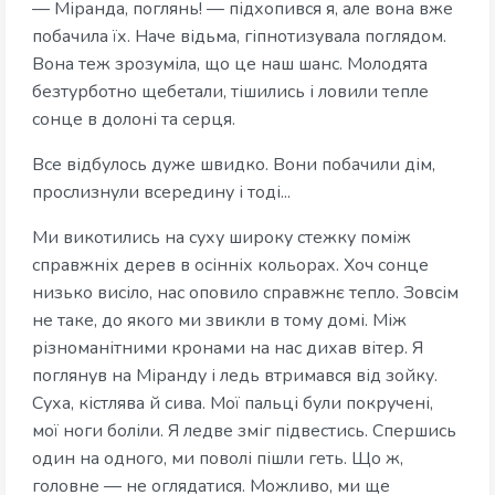
— Міранда, поглянь! — підхопився я, але вона вже
побачила їх. Наче відьма, гіпнотизувала поглядом.
Вона теж зрозуміла, що це наш шанс. Молодята
безтурботно щебетали, тішились і ловили тепле
сонце в долоні та серця.
Все відбулось дуже швидко. Вони побачили дім,
прослизнули всередину і тоді...
Ми викотились на суху широку стежку поміж
справжніх дерев в осінніх кольорах. Хоч сонце
низько висіло, нас оповило справжнє тепло. Зовсім
не таке, до якого ми звикли в тому домі. Між
різноманітними кронами на нас дихав вітер. Я
поглянув на Міранду і ледь втримався від зойку.
Суха, кістлява й сива. Мої пальці були покручені,
мої ноги боліли. Я ледве зміг підвестись. Спершись
один на одного, ми поволі пішли геть. Що ж,
головне — не оглядатися. Можливо, ми ще