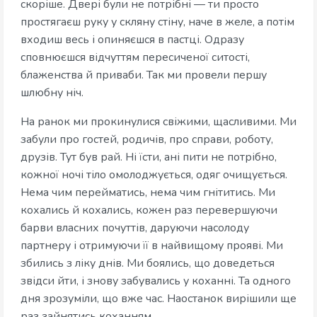
скоріше. Двері були не потрібні — ти просто
простягаєш руку у скляну стіну, наче в желе, а потім
входиш весь і опиняєшся в пастці. Одразу
сповнюєшся відчуттям пересиченої ситості,
блаженства й приваби. Так ми провели першу
шлюбну ніч.
На ранок ми прокинулися свіжими, щасливими. Ми
забули про гостей, родичів, про справи, роботу,
друзів. Тут був рай. Ні їсти, ані пити не потрібно,
кожної ночі тіло омолоджується, одяг очищується.
Нема чим перейматись, нема чим гнітитись. Ми
кохались й кохались, кожен раз перевершуючи
барви власних почуттів, даруючи насолоду
партнеру і отримуючи її в найвищому прояві. Ми
збились з ліку днів. Ми боялись, що доведеться
звідси йти, і знову забувались у коханні. Та одного
дня зрозуміли, що вже час. Наостанок вирішили ще
раз зайнятись коханням.