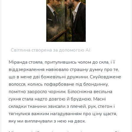
Світлина створена за допомогою AI
Міранда стояла, притулившись чолом до скла, і її
віддзеркалення навіювало страшну думку про те,
що в мене дві божевільні дружини. Скуйовджене
волосся, колись пофарбоване під блондинку,
помітно заоросло чорним. Білосніжна весільна
сукня стала надто довгою й брудною. Масні
складки тканини звисали з плечей, рук, стегон і
тягнулися важким нагадуванням про ціну щастя,
яку ми виплачували з нею на двох.