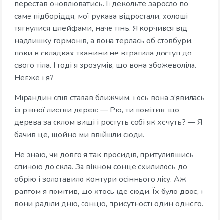
перестав оновлюватись. Її декольте заросло по
саме підборіддя, мої рукава відростали, холоші
тягнулися шлейфами, наче тінь. Я корчився від
надлишку гормонів, а вона терлась об стовбури,
поки в складках тканини не втратила доступ до
свого тіла. І тоді я зрозумів, що вона збожеволіла.
Невже і я?
Мірандин спів ставав ближчим, і ось вона з’явилась
із рівної листви дерев: — Рю, ти помітив, що
дерева за склом вищі і ростуть собі як хочуть? — Я
бачив це, щойно ми ввійшли сюди.
Не знаю, чи довго я так просидів, притулившись
спиною до скла. За вікном сонце схилилось до
обрію і золотавило контури осіннього лісу. Аж
раптом я помітив, що хтось іде сюди. Їх було двоє, і
вони раділи дню, сонцю, присутності один одного.