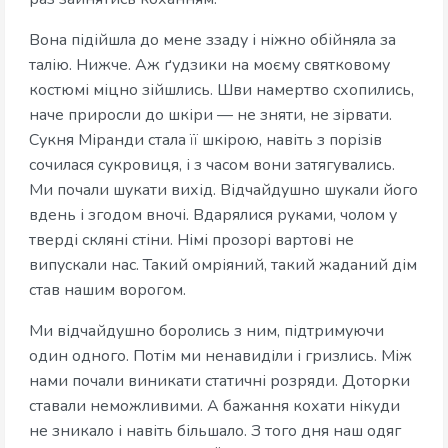
Вона підійшла до мене ззаду і ніжно обійняла за
талію. Нижче. Аж ґудзики на моєму святковому
костюмі міцно зійшлись. Шви намертво схопились,
наче приросли до шкіри — не зняти, не зірвати.
Сукня Міранди стала її шкірою, навіть з порізів
сочилася сукровиця, і з часом вони затягувались.
Ми почали шукати вихід. Відчайдушно шукали його
вдень і згодом вночі. Вдарялися руками, чолом у
тверді скляні стіни. Німі прозорі вартові не
випускали нас. Такий омріяний, такий жаданий дім
став нашим ворогом.
Ми відчайдушно боролись з ним, підтримуючи
один одного. Потім ми ненавиділи і гризлись. Між
нами почали виникати статичні розряди. Доторки
ставали неможливими. А бажання кохати нікуди
не зникало і навіть більшало. З того дня наш одяг