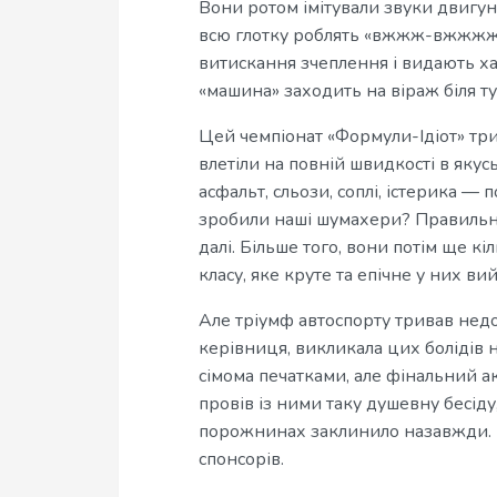
Вони ротом імітували звуки двигуна.
всю глотку роблять «вжжж-вжжжж»
витискання зчеплення і видають ха
«машина» заходить на віраж біля ту
Цей чемпіонат «Формули-Ідіот» три
влетіли на повній швидкості в яку
асфальт, сльози, соплі, істерика —
зробили наші шумахери? Правильно
далі. Більше того, вони потім ще к
класу, яке круте та епічне у них ви
Але тріумф автоспорту тривав недо
керівниця, викликала цих болідів 
сімома печатками, але фінальний а
провів із ними таку душевну бесіду
порожнинах заклинило назавжди. 
спонсорів.