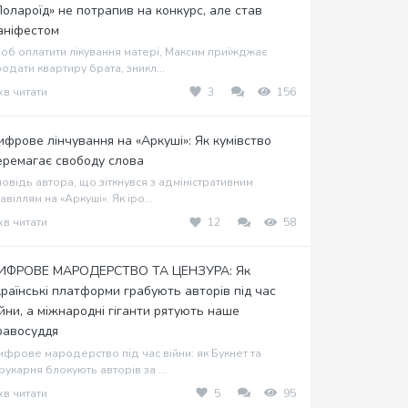
Полароїд» не потрапив на конкурс, але став
аніфестом
об оплатити лікування матері, Максим приїжджає
одати квартиру брата, зникл...
хв читати
3
156
ифрове лінчування на «Аркуші»: Як кумівство
еремагає свободу слова
овідь автора, що зіткнувся з адміністративним
авіллям на «Аркуші». Як іро...
хв читати
12
58
ИФРОВЕ МАРОДЕРСТВО ТА ЦЕНЗУРА: Як
країнські платформи грабують авторів під час
ійни, а міжнародні гіганти рятують наше
равосуддя
фрове мародерство під час війни: як Букнет та
укарня блокують авторів за ...
хв читати
5
95