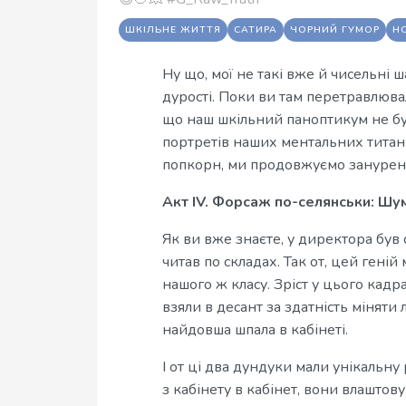
ШКІЛЬНЕ ЖИТТЯ
САТИРА
ЧОРНИЙ ГУМОР
Н
Ну що, мої не такі вже й чисельні
дурості. Поки ви там перетравлюва
що наш шкільний паноптикум не бу
портретів наших ментальних титані
попкорн, ми продовжуємо занурення
Акт IV. Форсаж по-селянськи: Шум
Як ви вже знаєте, у директора був
читав по складах. Так от, цей гені
нашого ж класу. Зріст у цього кадра
взяли в десант за здатність мінят
найдовша шпала в кабінеті.
І от ці два дундуки мали унікальну
з кабінету в кабінет, вони влаштовув