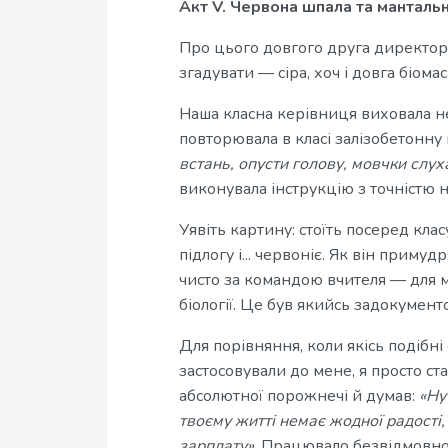
Акт V. Червона шпала та мантальн
Про цього довгого друга директорс
згадувати — сіра, хоч і довга біо
Наша класна керівниця виховала не
повторювала в класі залізобетонну
встань, опусти голову, мовчки слуха
виконувала інструкцію з точністю
Уявіть картину: стоїть посеред класу
підлогу і... червоніє. Як він приму
чисто за командою вчителя — для 
біології. Це був якийсь задокумен
Для порівняння, коли якісь подібн
застосовували до мене, я просто ст
абсолютної порожнечі й думав:
«Ну
твоєму житті немає жодної радості,
зарплату»
. Працювало безвідмовн