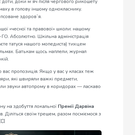
с доти, доки м`яч після чергового рикошету
змаху в голову іншому однокласнику.
іпсоване здоров`я.
ашої «чесної та правової» школи: нашому
-ГО. Абсолютно. Шкільна адміністрація
аєте татуся нашого мопедиста) тихцем
гальмах. Батькам щось наплели, журнал
кій.
до вас пропозиція. Якщо у вас у класах теж
ляри, які швиряли важкі предмети,
али звуки автопрому в коридорах — ласкаво
у на здобуття локальної
Премії Дарвіна
ів. Діліться своїм трешем, разом посміємося з
🖕💥