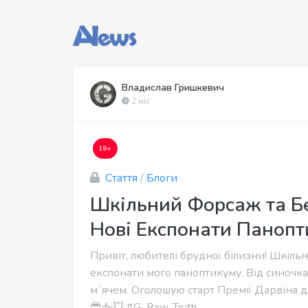
Владислав Гришкевич
2 міс
18+
Стаття
/
Блоги
Шкільний Форсаж та Бе
Нові Експонати Паноп
Привіт, любителі брудної білизни! Шкіль
експонати мого паноптикуму. Від синочк
м`ячем. Оголошую старт Премії Дарвіна дл
😎🖕💥 #G_Raw_Truth