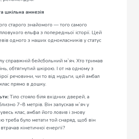
та шкільна амнезія
ого старого знайомого — того самого
ловухого ельфа з попередньої історії. Цей
евів одного з наших однокласників у статус
у справжній бейсбольний м`яч. Хто тримав
нь, обтягнутий шкірою. І от на одному з
сірої речовини, чи то від нудьги, цей амбал
клас прямо в дошку.
ьти:
Тіло стояло біля вхідних дверей, а
лизно 7–8 метрів. Він запускав м`яч у
весь клас, амбал його ловив і знову
ю треба було метати той снаряд, щоб він
 втрачав кінетичної енергії?