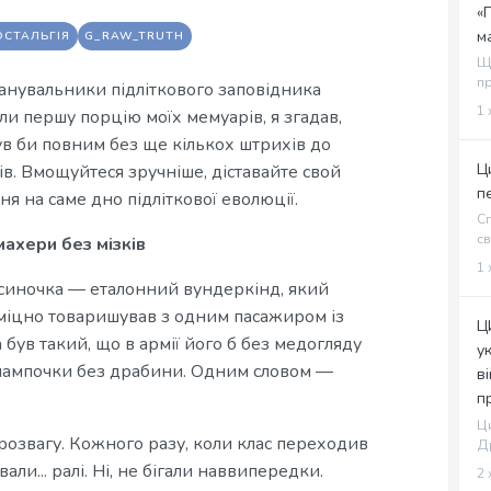
«
м
ОСТАЛЬГІЯ
G_RAW_TRUTH
Щ
пр
 шанувальники підліткового заповідника
1 
ли першу порцію моїх мемуарів, я згадав,
в би повним без ще кількох штрихів до
Ц
в. Вмощуйтеся зручніше, діставайте свой
п
 на саме дно підліткової еволюції.
Сп
св
ахери без мізків
1 
 синочка — еталонний вундеркінд, який
й міцно товаришував з одним пасажиром із
Ц
 був такий, що в армії його б без медогляду
у
и лампочки без драбини. Одним словом —
в
п
Ци
 розвагу. Кожного разу, коли клас переходив
Др
али... ралі. Ні, не бігали наввипередки.
2 