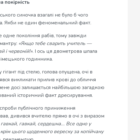
а покірність
ького синочка взагалі не було б чого
маса. Якби не один феноменальний факт.
 одне покоління рабів, тому завжди
 мантру:
«Якщо тебе сварить учитель —
й і червоній!»
. І ось ця двометрова шпала
 німецького годинника.
 гігант під стелю, голова опущена, очі в
дрявся викликати прилив крові до обличчя
мене досі залишається найбільшою загадкою
тований історичний факт дресирування.
і спроби публічного приниження
авав, дивився вчителю прямо в очі з виразом
 гавкай, гавкай, сердешна... Все одно у
 крім цього щоденного вереску за копійчану
о, рекомендую.