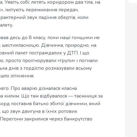
 Уявіть собі: летять коридором два тіла, на
, імітують перемикання передач,
рактерний звук падіння обертів, коли
алету.
вав десь до 8 класу, поки наші гонщики не
сь шестикласницю. Дівчинка, природно, на
 повний пакет постраждалих у ДТП. І що
, просто проігнорували «трупи» і погнали
ілька днів з гордістю розказували всьому
йшло зіткнення.
вго. Про аварію дізналася класна
на килим. Що там відбувалося — таємниця за
корд поставив батько збитої дівчинки, який
, що звук двигуна в їхніх ротових
Перегони закрилися через банкрутство