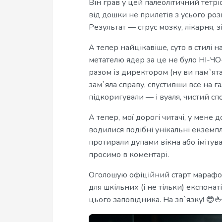
Він грав у цей палеолітичний тетрі
від дошки не прилетів з усього ро
Результат — струс мозку, лікарня, з
А тепер найцікавіше, суто в стилі н
метателю ядер за це не було НІ-ЧО
разом із директором (ну ви пам`ят
зам`яла справу, спустивши все на 
підкоригували — і вуаля, чистий спо
А тепер, мої дорогі читачі, у мене 
водилися подібні унікальні екземп
протирали дупами вікна або імітув
просимо в коментарі.
Оголошую офіційний старт марафон
для шкільних (і не тільки) експонат
цього заповідника. На зв`язку! 😎