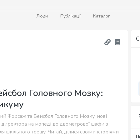
Люди
Публікації
Каталог
С
йсбол Головного Мозку:
тикуму
ний Форсаж та Бейсбол Головного Мозку: нові
а директора на мопеді до двометрової шафи з
я шкільного трешу! Читай, ділися своїми історіями
П