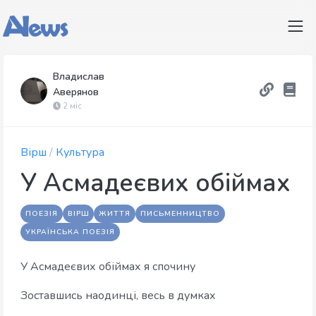
Владислав
Аверянов
2 міс
Вірш
/
Культура
У Асмадеєвих обіймах
ПОЕЗІЯ
ВІРШ
ЖИТТЯ
ПИСЬМЕННИЦТВО
УКРАЇНСЬКА ПОЕЗІЯ
У Асмадеєвих обіймах я спочину
Зоставшись наодинці, весь в думках