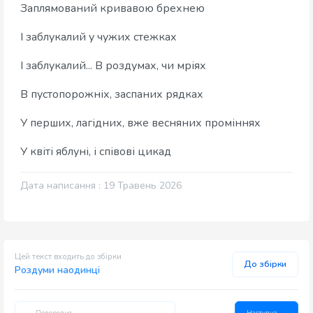
Заплямований кривавою брехнею
І заблукалий у чужих стежках
І заблукалий... В роздумах, чи мріях
В пустопорожніх, заспаних рядках
У перших, лагідних, вже весняних проміннях
У квіті яблуні, і співові цикад
Дата написання : 19 Травень 2026
Цей текст входить до збірки
До збірки
Роздуми наодинці
← Попередня
Наступна →