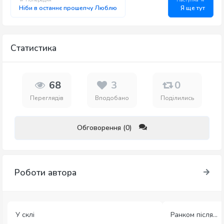
Ніби в останнє прошепчу Люблю
Я ще тут
Статистика
68
3
0
Переглядів
Вподобано
Поділились
Обговорення (0)
Роботи автора
У склі
Ранком після...