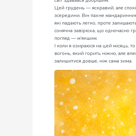
світ здавався добрішим.
Цей грудень — яскравий, але спокі
зсередини. Він пахне мандаринним
які падають легко, проте залишають
сонячна завірюха, що одночасно гр
погляд — м’якшим.
І коли я озираюся на цей місяць, т
вогонь, який горить ніжно, але впе
залишитися довше, ніж сама зима.