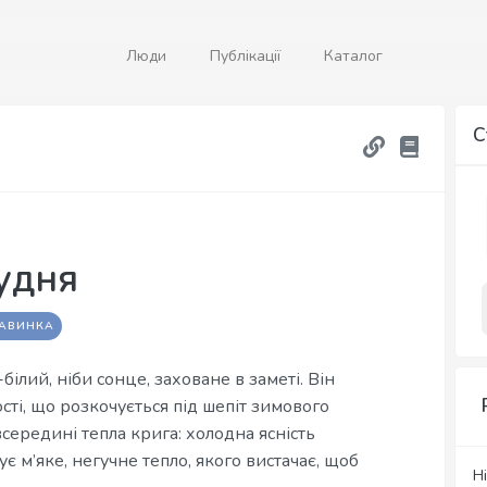
Люди
Публікації
Каталог
С
удня
КАВИНКА
ілий, ніби сонце, заховане в заметі. Він
ті, що розкочується під шепіт зимового
всередині тепла крига: холодна ясність
є м’яке, негучне тепло, якого вистачає, щоб
Н