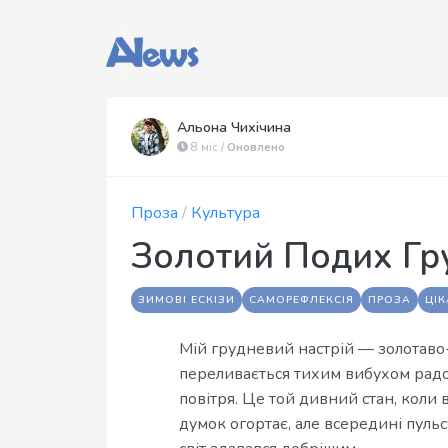
Альона Чихічина
8 міс /
Оновлено
Проза
/
Культура
Золотий Подих Гр
ЗИМОВІ ЕСКІЗИ
САМОРЕФЛЕКСІЯ
ПРОЗА
ЦІ
Мій грудневий настрій — золотаво-б
переливається тихим вибухом радос
повітря. Це той дивний стан, коли 
думок огортає, але всередині пульсу