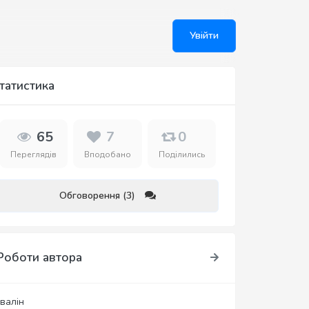
Увійти
татистика
65
7
0
Переглядів
Вподобано
Поділились
Обговорення (3)
Роботи автора
івалін