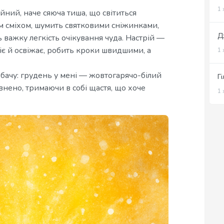
1 
йний, наче сяюча тиша, що світиться
 сміхом, шумить святковими сніжинками,
Д
 важку легкість очікування чуда. Настрій —
іє й освіжає, робить кроки швидшими, а
1 
о бачу: грудень у мені — жовтогарячо-білий
Г
внено, тримаючи в собі щастя, що хоче
1 