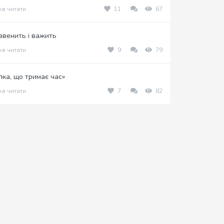
хв читати
11
67
звенить і важить
хв читати
9
79
ілка, що тримає час»
хв читати
7
82