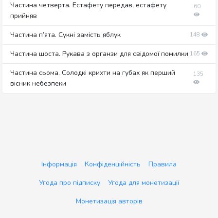
Частина четверта. Естафету передав, естафету
60
прийняв
Частина п’ята. Сукні замість яблук
148
Частина шоста. Рукава з органзи для свідомої помилки
165
Частина сьома. Солодкі крихти на губах як перший
135
вісник небезпеки
Інформація
Конфіденційність
Правила
Угода про підписку
Угода для монетизації
Монетизація авторів