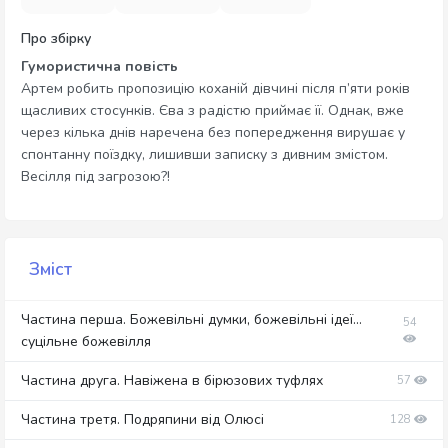
Про збірку
Гумористична повість
Артем робить пропозицію коханій дівчині після п’яти років
щасливих стосунків. Єва з радістю приймає її. Однак, вже
через кілька днів наречена без попередження вирушає у
спонтанну поїздку, лишивши записку з дивним змістом.
Весілля під загрозою?!
Зміст
Частина перша. Божевільні думки, божевільні ідеї…
54
суцільне божевілля
Частина друга. Навіжена в бірюзових туфлях
57
Частина третя. Подряпини від Олюсі
128