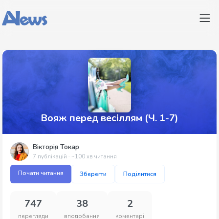
Вояж перед весіллям (Ч. 1-7)
Вікторія Токар
7 публікацій · ~100 хв читання
Почати читання
Зберегти
Поділитися
747
38
2
перегляди
вподобання
коментарі