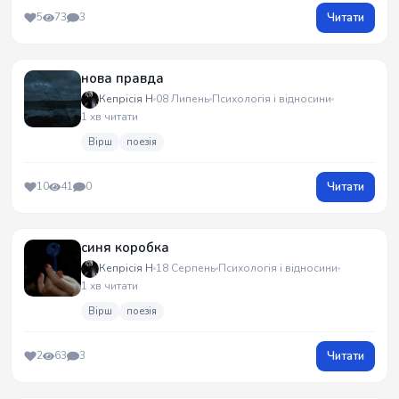
Читати
5
73
3
нова правда
Кепрісія Н
08 Липень
Психологія і відносини
1 хв читати
Вірш
поезія
Читати
10
41
0
синя коробка
Кепрісія Н
18 Серпень
Психологія і відносини
1 хв читати
Вірш
поезія
Читати
2
63
3