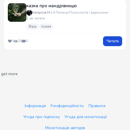
казка про мандрівницю
Кепрісія Н
14 Липень
Психологія і відносини
1 хв читати
Вірш
поезія
Читати
4
28
0
get more
Інформація
Конфіденційність
Правила
Угода про підписку
Угода для монетизації
Монетизація авторів