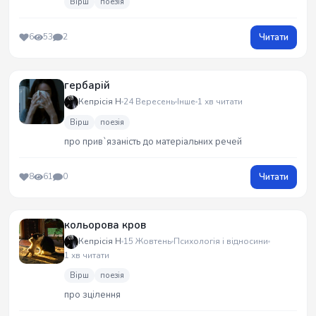
Вірш
поезія
Читати
6
53
2
гербарій
Кепрісія Н
24 Вересень
Інше
1 хв читати
Вірш
поезія
про прив`язаність до матеріальних речей
Читати
8
61
0
кольорова кров
Кепрісія Н
15 Жовтень
Психологія і відносини
1 хв читати
Вірш
поезія
про зцілення