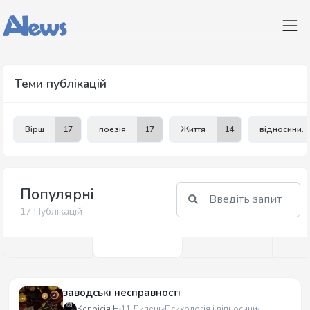
Теми публікацій
Вірш
17
поезія
17
Життя
14
відносини.
Популярні
17 Публікацій
заводські несправності
Кепрісія Н
11 Липень
Психологія і відносини