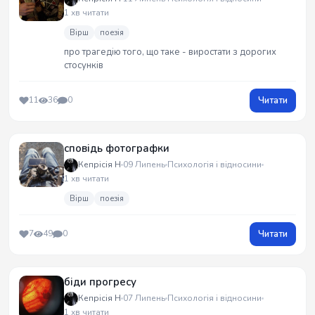
1 хв читати
Вірш
поезія
про трагедію того, що таке - виростати з дорогих
стосунків
Читати
11
36
0
сповідь фотографки
Кепрісія Н
09 Липень
Психологія і відносини
1 хв читати
Вірш
поезія
Читати
7
49
0
біди прогресу
Кепрісія Н
07 Липень
Психологія і відносини
1 хв читати