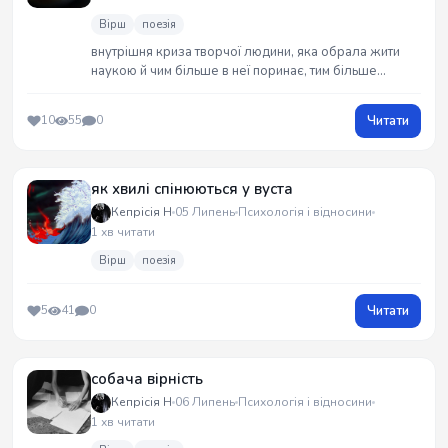
Вірш
поезія
внутрішня криза творчої людини, яка обрала жити
наукою й чим більше в неї поринає, тим більше
забуває, що таке бути творчою
(фотографія, до речі, моя)
Читати
10
55
0
як хвилі спінюються у вуста
Кепрісія Н
05 Липень
Психологія і відносини
1 хв читати
Вірш
поезія
Читати
5
41
0
собача вірність
Кепрісія Н
06 Липень
Психологія і відносини
1 хв читати