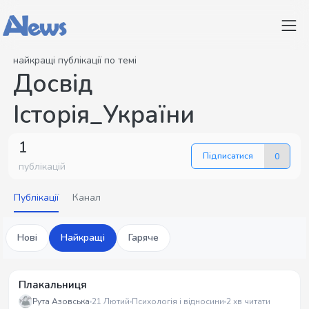
найкращі публікації по темі
Досвід
Історія_України
1
Підписатися
0
публікацій
Публікації
Канал
Нові
Найкращі
Гаряче
Плакальниця
Рута Азовська
21 Лютий
Психологія і відносини
2 хв читати