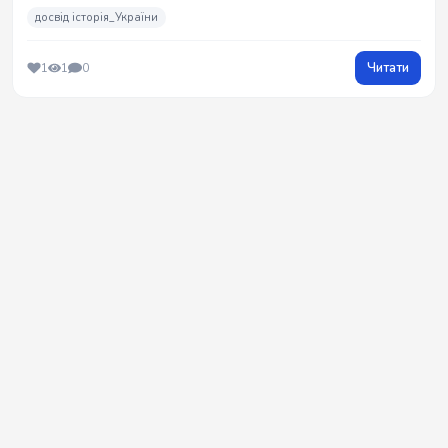
досвід історія_України
Читати
1
1
0