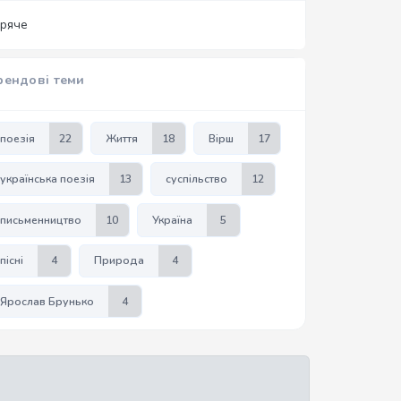
аряче
рендові теми
поезія
22
Життя
18
Вірш
17
українська поезія
13
суспільство
12
письменництво
10
Україна
5
пісні
4
Природа
4
Ярослав Брунько
4