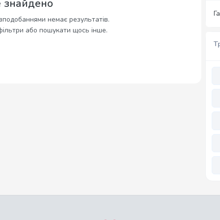
е знайдено
Г
вподобаннями немає результатів.
фільтри або пошукати щось інше.
Т