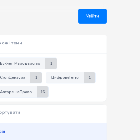
Увійти
хожі теми
Букнет_Мародерство
1
СтопЦензура
1
ЦифровеГетто
1
АвторськеПраво
16
ортувати
ові