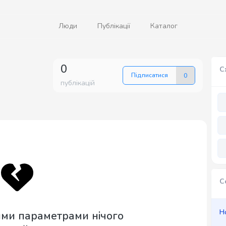
Люди
Публікації
Каталог
0
С
Підписатися
0
публікацій
С
Н
ими параметрами нічого