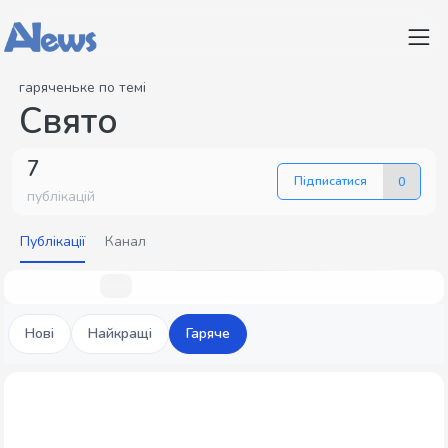
гаряченьке по темі
Свято
7
Підписатися
0
публікацій
Публікації
Канал
Нові
Найкращі
Гаряче