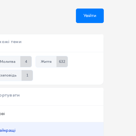
Увійти
хожі теми
Молитва
4
Життя
632
заповідь
1
ортувати
ові
айкращі