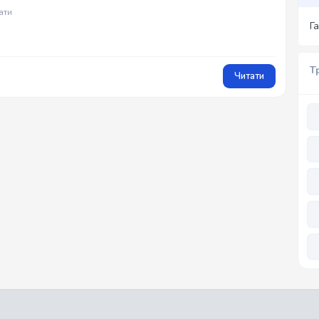
ати
Г
Т
Читати