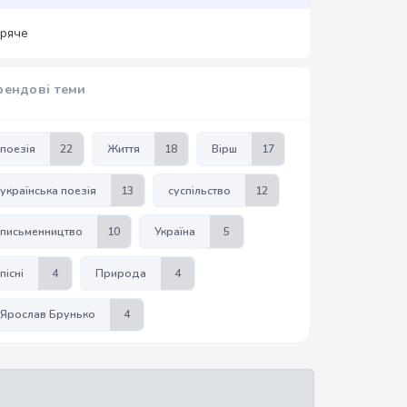
аряче
рендові теми
поезія
22
Життя
18
Вірш
17
українська поезія
13
суспільство
12
письменництво
10
Україна
5
пісні
4
Природа
4
Ярослав Брунько
4