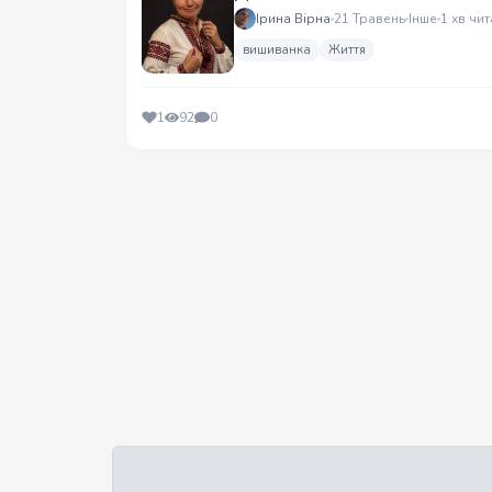
Ірина Вірна
21 Травень
Інше
1 хв чит
вишиванка
Життя
1
92
0