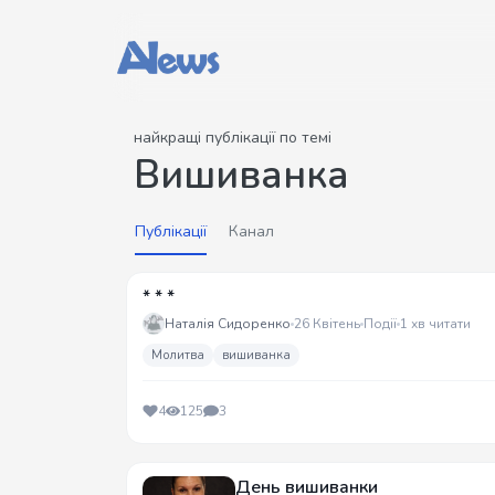
найкращі публікації по темі
Вишиванка
Публікації
Канал
* * *
Наталія Сидоренко
26 Квітень
Події
1 хв читати
Молитва
вишиванка
4
125
3
День вишиванки