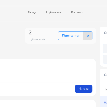
Люди
Публікації
Каталог
2
С
Підписатися
0
публікацій
С
Читати
Н
Н