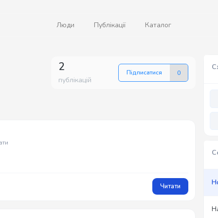
Люди
Публікації
Каталог
2
С
Підписатися
0
публікацій
ати
С
Н
Читати
Н