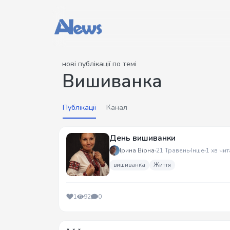
нові публікації по темі
Вишиванка
Публікації
Канал
День вишиванки
Ірина Вірна
21 Травень
Інше
1 хв чит
вишиванка
Життя
1
92
0