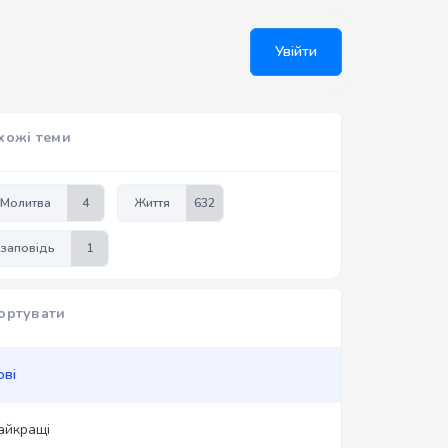
Увійти
хожі теми
Молитва
4
Життя
632
заповідь
1
ортувати
ові
айкращі