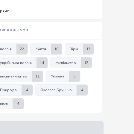
аряче
рендові теми
поезія
22
Життя
18
Вірш
17
українська поезія
14
суспільство
12
письменництво
11
Україна
5
Природа
4
Ярослав Брунько
4
пісні
4