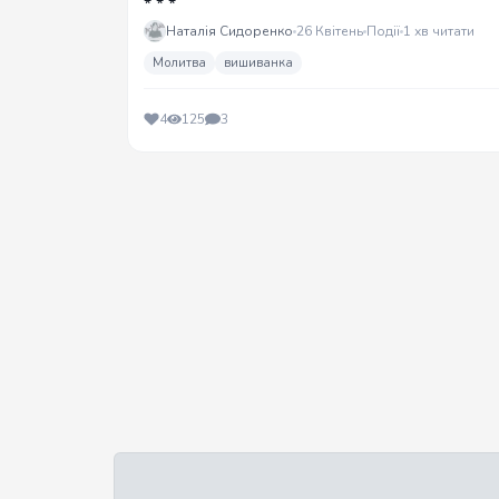
* * *
Наталія Сидоренко
26 Квітень
Події
1 хв читати
Молитва
вишиванка
4
125
3