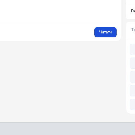
Г
Т
Читати