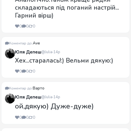
складаються під поганий настрій...
Гарний вірш)
0
0
0
Ave
Коментар до:
Юля Депеш
@Julia
14р
Хех...старалась!:) Вельми дякую:)
0
0
0
Варто
Коментар до:
Юля Депеш
@Julia
14р
ой,дякую) Дуже-дуже)
0
0
0