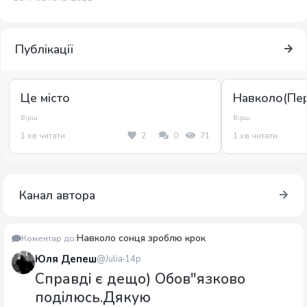
Публікації
Це місто
Навколо(Пе
Вірш
Вірш
1 хв читати
2
0
71
1 хв читати
Канал автора
Навколо сонця зроблю крок
Коментар до:
Юля Депеш
@Julia
14р
Справді є дещо) Обов"язково
поділюсь.Дякую