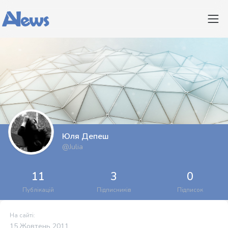
Юля Депеш
@Julia
11
3
0
Публікацій
Підписників
Підписок
На сайті:
15 Жовтень 2011