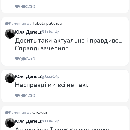
0
0
0
Tabula рабства
Коментар до:
Юля Депеш
@Julia
14р
Досить таки актуально і правдиво...
Справді зачепило.
0
0
0
Юля Депеш
@Julia
14р
Насправді ми всі не такі.
0
1
0
Cтежки
Коментар до:
Юля Депеш
@Julia
14р
Аналогічно.Також краще рядки