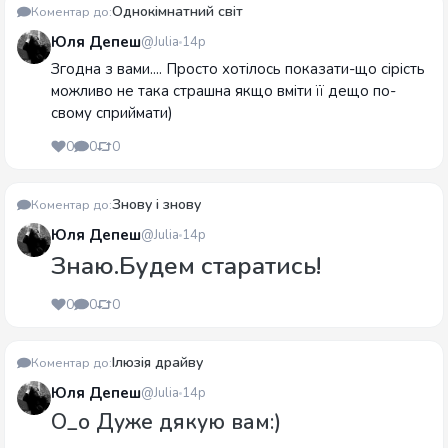
Однокімнатний світ
Коментар до:
Юля Депеш
@Julia
14р
Згодна з вами.... Просто хотілось показати-що сірість
можливо не така страшна якщо вміти її дещо по-
свому сприймати)
0
0
0
Знову і знову
Коментар до:
Юля Депеш
@Julia
14р
Знаю.Будем старатись!
0
0
0
Ілюзія драйву
Коментар до:
Юля Депеш
@Julia
14р
О_о Дуже дякую вам:)