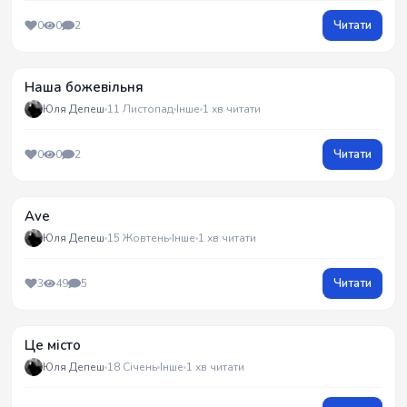
Читати
0
0
2
Наша божевільня
Юля Депеш
11 Листопад
Інше
1 хв читати
Читати
0
0
2
Ave
Юля Депеш
15 Жовтень
Інше
1 хв читати
Читати
3
49
5
Це місто
Юля Депеш
18 Січень
Інше
1 хв читати