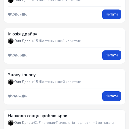
Читати
2
57
3
Ілюзія драйву
Юля Депеш
15 Жовтень
Інше
1 хв читати
Читати
2
56
3
Знову і знову
Юля Депеш
15 Жовтень
Інше
0 хв читати
Читати
2
62
2
Навколо сонця зроблю крок
Юля Депеш
01 Листопад
Психологія і відносини
1 хв читати