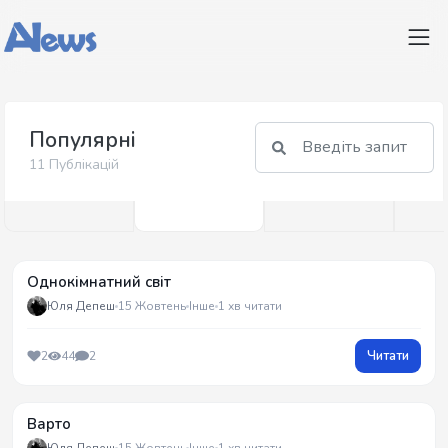
Популярні
11 Публікацій
Однокімнатний світ
Юля Депеш
15 Жовтень
Інше
1 хв читати
Читати
2
44
2
Варто
Юля Депеш
15 Жовтень
Інше
1 хв читати