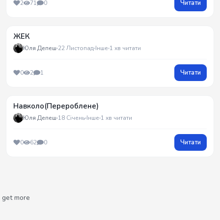
Читати
2
71
0
ЖЕК
Юля Депеш
22 Листопад
Інше
1 хв читати
Читати
0
2
1
Навколо(Перероблене)
Юля Депеш
18 Січень
Інше
1 хв читати
Читати
0
62
0
get more