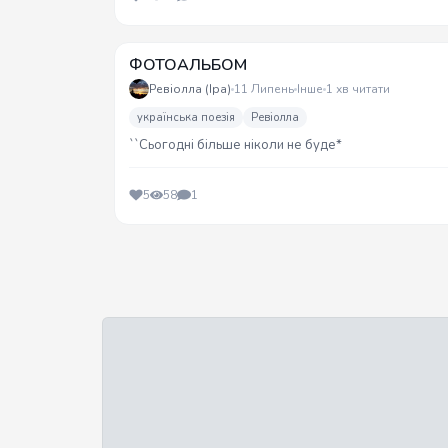
ФОТОАЛЬБОМ
Ревіолла (Іра)
11 Липень
Інше
1 хв читати
українська поезія
Ревіолла
``Сьогодні більше ніколи не буде*
5
58
1