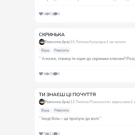
1
53
0
СКРИНЬКА
Ревіолла (Іра)
15 Липень
Культура
1 хв читати
Вірш
Ревіолла
``А може, станеш ти оцим до скриньки ключем? Роз
3
29
0
ТИ ЗНАЄШ ЦІ ПОЧУТТЯ
Ревіолла (Іра)
12 Липень
Психологія і відносини
1 
Вірш
Ревіолла
``Іноді біль— це пропуск до волі``
7
31
0