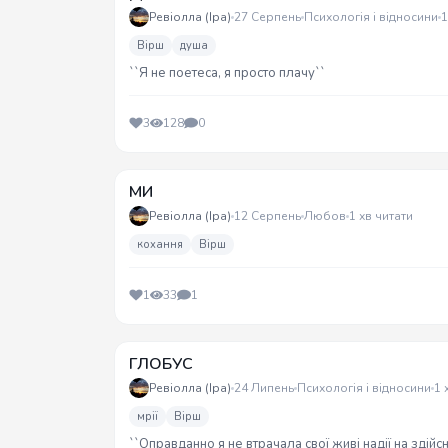
Ревіолла (Іра)
27 Серпень
Психологія і відносини
1
Вірш
душа
``Я не поетеса, я просто плачу``
3
128
0
МИ
Ревіолла (Іра)
12 Серпень
Любов
1 хв читати
кохання
Вірш
1
33
1
ГЛОБУС
Ревіолла (Іра)
24 Липень
Психологія і відносини
1 
мрії
Вірш
``Оправданно я не втрачала свої живі надії на здійсн