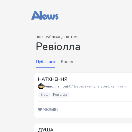
нові публікації по темі
Ревіолла
Публікації
Канал
НАТХНЕННЯ
Ревіолла (Іра)
07 Вересень
Культура
1 хв читати
Вірш
Ревіолла
4
25
1
ДУША