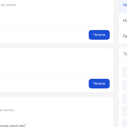
Н
 хв читати
Н
Читати
Г
Т
Читати
хв читати
ення своєї мрії``