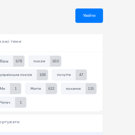
Увійти
хожі теми
Вірш
678
поезія
650
українська поезія
168
почуття
47
Ми
1
Життя
632
кохання
115
Читач
1
ортувати