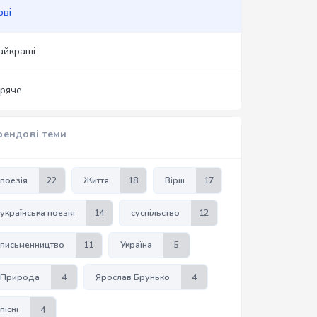
ові
айкращі
аряче
рендові теми
поезія
22
Життя
18
Вірш
17
українська поезія
14
суспільство
12
письменництво
11
Україна
5
Природа
4
Ярослав Брунько
4
пісні
4