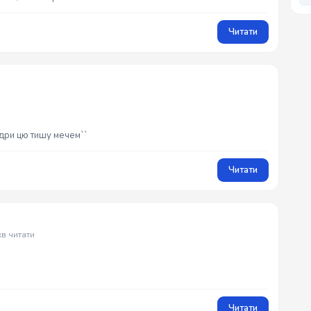
Читати
ідри цю тишу мечем``
Читати
хв читати
Читати